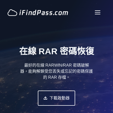
跳
到
菜
內
容
單
在線 RAR 密碼恢復
最好的在線 RARWIN/RAR 密碼破解
器，能夠解鎖受您丟失或忘記的密碼保護
的 RAR 存檔。
下載啟動器