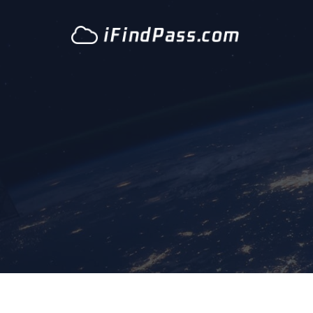
跳
到
內
容