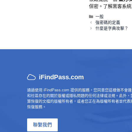
保密。了解黑客系統
類
一般
帖
別
強密碼的定義
子
什麼是字典攻擊？
導
航
iFindPass.com
通過使用 iFindPass.com 提供的服務，您同意您這樣做不
和社區存在的關於版權或隱私問題的任何法律或法規。此外，
算恢復的文檔的版權所有者，或者您正在為版權所有者並代表
恢復服務。
聯繫我們