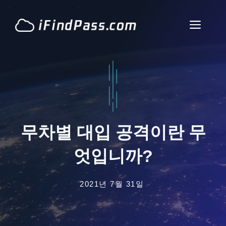
콘
텐
메
츠
로
뉴
건
너
뛰
기
무차별 대입 공격이란 무
엇입니까?
2021년 7월 31일