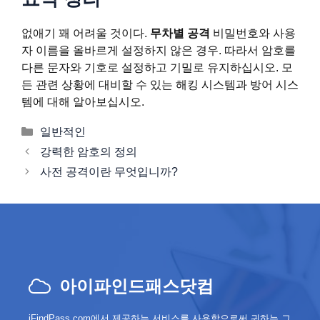
없애기 꽤 어려울 것이다.
무차별 공격
비밀번호와 사용
자 이름을 올바르게 설정하지 않은 경우. 따라서 암호를
다른 문자와 기호로 설정하고 기밀로 유지하십시오. 모
든 관련 상황에 대비할 수 있는 해킹 시스템과 방어 시스
템에 대해 알아보십시오.
카
일반적인
테
게
강력한 암호의 정의
고
시
사전 공격이란 무엇입니까?
리
물
탐
색
아이파인드패스닷컴
iFindPass.com에서 제공하는 서비스를 사용함으로써 귀하는 그