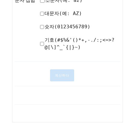
소문자(예: az)
문자 집합
대문자(예: AZ)
숫자(0123456789)
기호(#$%&'()*+,-./:;<=>?
@[\]^_`{|}~)
계산하다