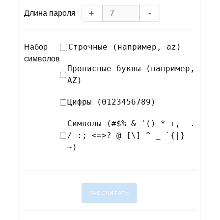
+
-
Длина пароля
Строчные (например, az)
Набор
символов
Прописные буквы (например,
AZ)
Цифры (0123456789)
Символы (#$% & '() * +, -.
/ :; <=>? @ [\] ^ _ `{|}
~)
РАССЧИТАТЬ