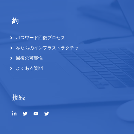
約
パスワード回復プロセス
私たちのインフラストラクチャ
回復の可能性
よくある質問
接続