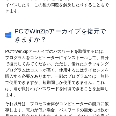
イパスしたり、この種の問題を解決したりすることもで
きます。
PCでWinZipアーカイブを復元で
きますか？
PCでWinZipアーカイブのパスワードを取得するには、
プログラムをコンピューターにインストールして、自分
で復元してみてください。ただし、優れたクラッキング
プログラムはコストが高く、使用するにはライセンスを
購入する必要があります。一部のプログラムでは、無料
で使用できますが、短期間しか使用できません。これ
は、運が良ければパスワードを回復できることを意味し
ます。
それ以外は、プロセス全体がコンピューターの能力に依
存します。電力が低い場合、パスワードの復元には数か