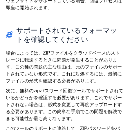
ウェブサイトをサポートしている場合、回復プロセスは
即座に開始されます。
サポートされているフォーマッ
トを確認してください
場合によっては、ZIPファイルをクラウドベースのスト
レージに転送するときに問題が発生することがありま
す。この種の問題の主な理由は、元のファイルのサポー
トされていない形式です。これに対処するには、最初に
ファイルの形式を確認する必要があります。
次に、無料のzipパスワード回復ツールでサポートされて
いるかどうかを確認する必要があります。これでサポー
トされない場合は、形式を変更して再度アップロードす
る必要があります。この簡単な手順でこの問題を解決で
きる可能性が最も高くなります。
このツールのサポートに連絡して、ZIPパスワードをバ