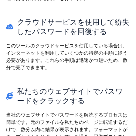
クラウドサービスを使用して紛失
したパスワードを回復する
このツールのクラウドサービスを使用している場合は、
インターネットを利用していくつかの特定の手順に従う
必要があります。これらの手順は迅速かつ短いため、数
分で完了できます。
私たちのウェブサイトでパスワ
ードをクラックする
当社のウェブサイトでパスワードを解読するプロセスは
簡単です。元のファイルを私たちのページに転送するだ
けで、数分以内に結果が表示されます。フォーマットが