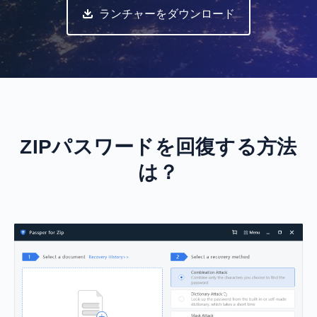
ランチャーをダウンロード
ZIPパスワードを回復する方法
は？