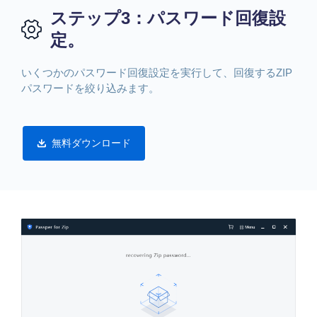
ステップ3：パスワード回復設
定。
いくつかのパスワード回復設定を実行して、回復するZIP
パスワードを絞り込みます。
無料ダウンロード