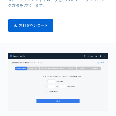
グ方法を選択します。
無料ダウンロード