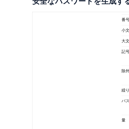
安全なパスワードを生成す
番号
小文
大文
記号
除
繰
パ
量