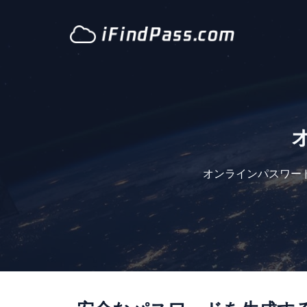
コ
ン
テ
ン
ツ
に
ス
キ
ッ
プ
オンラインパスワー