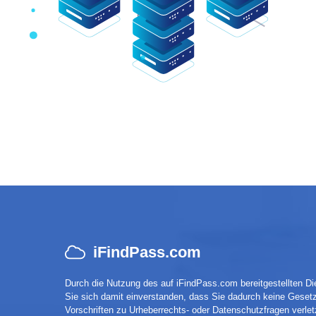
iFindPass.com
Durch die Nutzung des auf iFindPass.com bereitgestellten Di
Sie sich damit einverstanden, dass Sie dadurch keine Geset
Vorschriften zu Urheberrechts- oder Datenschutzfragen verletz